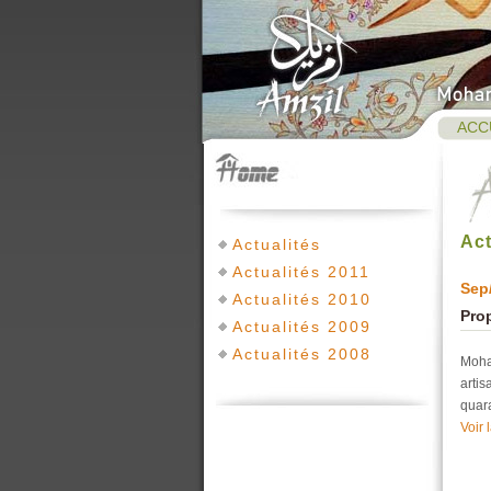
ACC
Act
Actualités
Actualités 2011
Sep
Actualités 2010
Prop
Actualités 2009
Actualités 2008
Moha
arti
quar
Voir 