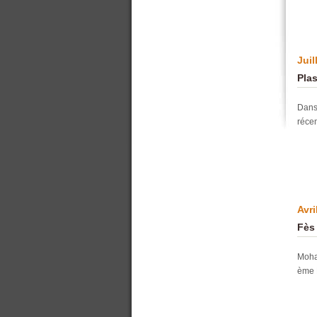
Juil
Pla
Dans 
réce
Avri
Fès
Moha
ème F