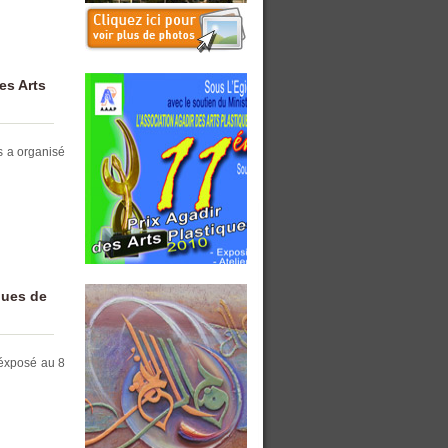
es Arts
es a organisé
ques de
 éxposé au 8