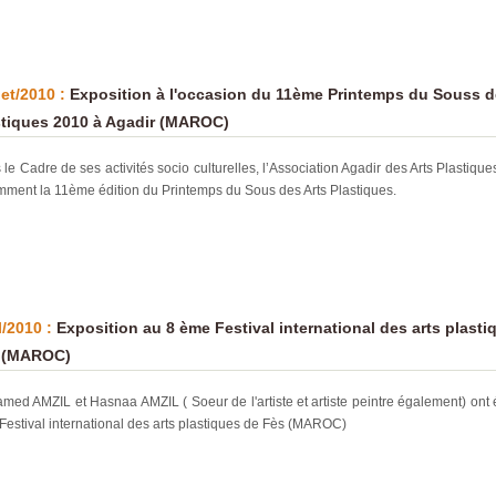
let/2010 :
Exposition à l'occasion du 11ème Printemps du Souss d
stiques 2010 à Agadir (MAROC)
le Cadre de ses activités socio culturelles, l’Association Agadir des Arts Plastiqu
mment la 11ème édition du Printemps du Sous des Arts Plastiques.
l/2010 :
Exposition au 8 ème Festival international des arts plasti
 (MAROC)
med AMZIL et Hasnaa AMZIL ( Soeur de l'artiste et artiste peintre également) ont
estival international des arts plastiques de Fès (MAROC)